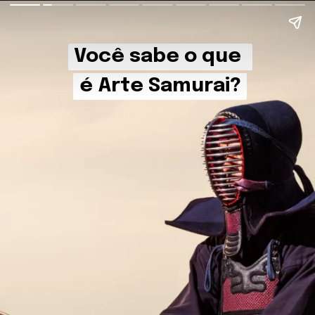
Você sabe o que 
Você sabe o que 
é Arte Samurai?
é Arte Samurai?