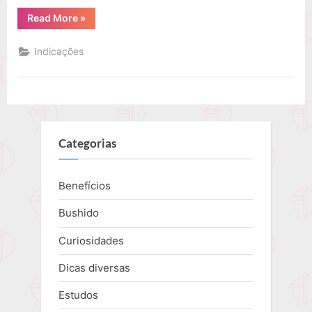
“Indicações
Read More
»
de
Animes
e
Indicações
Mangas
sobre
samurais”
Categorias
Benefícios
Bushido
Curiosidades
Dicas diversas
Estudos