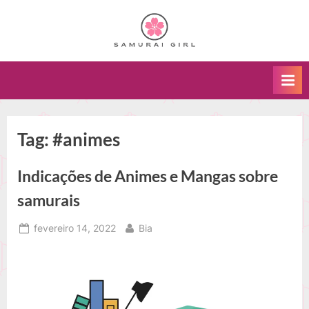
Skip
to
S
Um
content
blog
a
sobre
m
arte
u
marcial
kenjutsu
r
e
a
Tag:
#animes
o
i
caminho
Indicações de Animes e Mangas sobre
G
do
samurai.
i
samurais
r
Posted
By
fevereiro 14, 2022
Bia
l
on