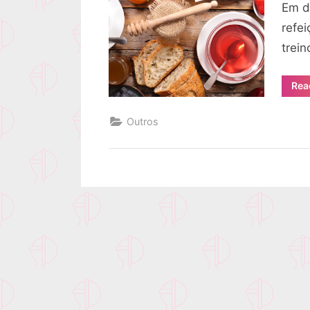
Em d
refe
trei
Rea
Outros