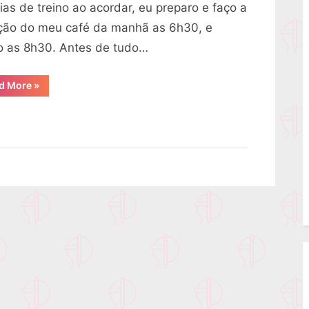
ias de treino ao acordar, eu preparo e faço a
ição do meu café da manhã as 6h30, e
no as 8h30. Antes de tudo…
“O
d More
»
que
comer
no
café
da
manhã
antes
do
treino”