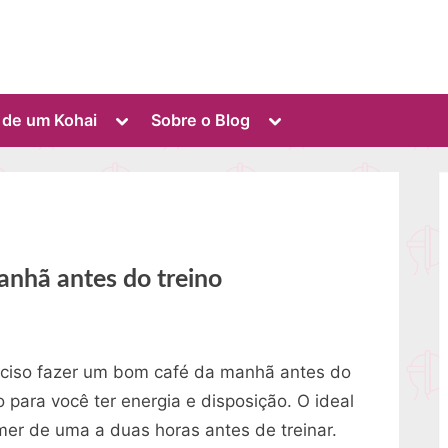
Toggle
Toggle
o de um Kohai
Sobre o Blog
sub-
sub-
menu
menu
anhã antes do treino
eciso fazer um bom café da manhã antes do
o para você ter energia e disposição. O ideal
mer de uma a duas horas antes de treinar.