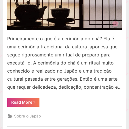
Primeiramente o que é a cerimônia do chá? Ela é
uma cerimônia tradicional da cultura japonesa que
segue rigorosamente um ritual de preparo para
executá-lo. A cerimônia do chá é um ritual muito
conhecido e realizado no Japão e uma tradição
cultural passada entre gerações. Então é uma arte
que requer delicadeza, dedicação, concentração e…
“O
Read More
»
que
é
cerimônia
Sobre o Japão
do
chá?”