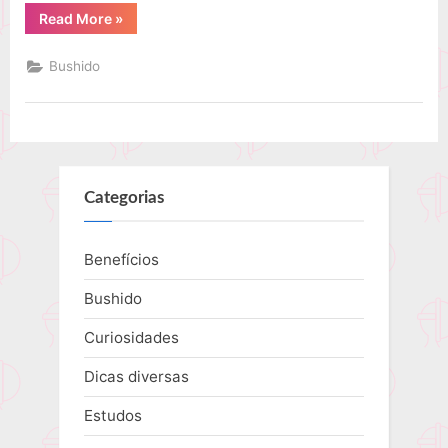
“As
Read More
»
virtudes
do
Bushido
Bushido
nos
dias
de
hoje”
Categorias
Benefícios
Bushido
Curiosidades
Dicas diversas
Estudos