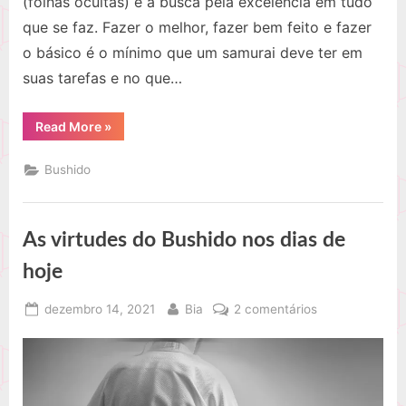
(folhas ocultas) e a busca pela excelência em tudo
que se faz. Fazer o melhor, fazer bem feito e fazer
o básico é o mínimo que um samurai deve ter em
suas tarefas e no que…
“As
Read More
»
Sete
virtudes
do
Bushido
Bushido”
As virtudes do Bushido nos dias de
hoje
Posted
By
em
dezembro 14, 2021
Bia
2 comentários
on
As
virtudes
do
Bushido