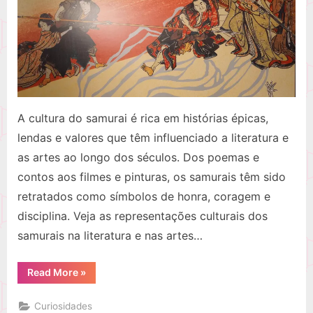
Literatura
e
nas
Artes
A cultura do samurai é rica em histórias épicas,
lendas e valores que têm influenciado a literatura e
as artes ao longo dos séculos. Dos poemas e
contos aos filmes e pinturas, os samurais têm sido
retratados como símbolos de honra, coragem e
disciplina. Veja as representações culturais dos
samurais na literatura e nas artes…
“A
Read More
»
Influência
dos
Samurais
Curiosidades
na