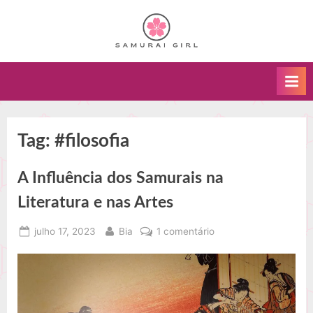
Skip
to
Um
S
content
blog
a
sobre
m
arte
u
marcial
kenjutsu
r
e
a
Tag:
#filosofia
o
i
caminho
A Influência dos Samurais na
G
do
samurai.
i
Literatura e nas Artes
r
Posted
By
em
julho 17, 2023
Bia
1 comentário
l
on
A
Influência
dos
Samurais
na