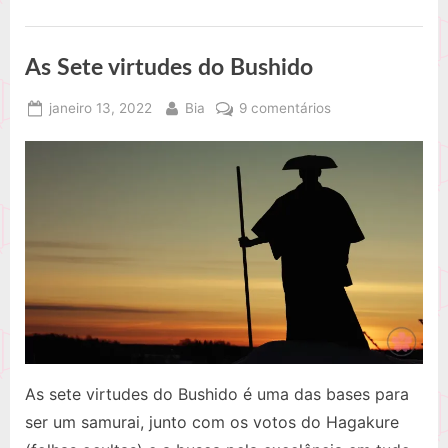
Literatura
e
nas
Artes”
As Sete virtudes do Bushido
Posted
By
em
janeiro 13, 2022
Bia
9 comentários
on
As
Sete
virtudes
do
Bushido
As sete virtudes do Bushido é uma das bases para
ser um samurai, junto com os votos do Hagakure