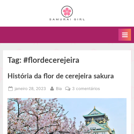
Skip
to
Um
S
content
blog
a
sobre
m
arte
u
marcial
kenjutsu
r
e
a
Tag:
#flordecerejeira
o
i
caminho
História da flor de cerejeira sakura
G
do
samurai.
i
Posted
By
em
janeiro 28, 2023
Bia
3 comentários
r
on
História
l
da
flor
de
cerejeira
sakura