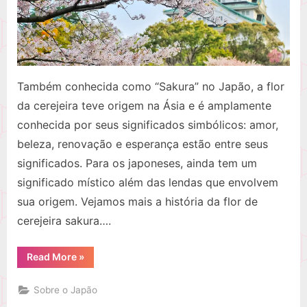
Também conhecida como “Sakura” no Japão, a flor
da cerejeira teve origem na Ásia e é amplamente
conhecida por seus significados simbólicos: amor,
beleza, renovação e esperança estão entre seus
significados. Para os japoneses, ainda tem um
significado místico além das lendas que envolvem
sua origem. Vejamos mais a história da flor de
cerejeira sakura….
“História
Read More
»
da
flor
de
Sobre o Japão
cerejeira
sakura”