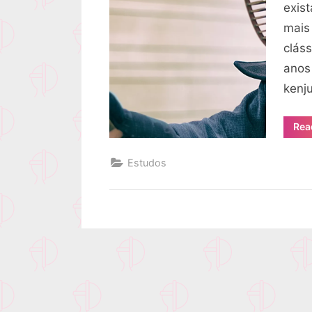
exis
mais
clás
anos
kenj
Rea
Estudos