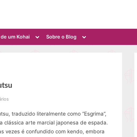
Toggle
Toggle
o de um Kohai
Sobre o Blog
sub-
sub-
menu
menu
utsu
em
rios
Conheça
tsu, traduzido literalmente como “Esgrima”,
a
origem
a clássica arte marcial japonesa de espada.
do
as vezes é confundido com kendo, embora
kenjutsu