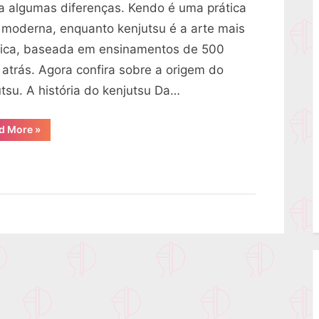
ta algumas diferenças. Kendo é uma prática
 moderna, enquanto kenjutsu é a arte mais
sica, baseada em ensinamentos de 500
 atrás. Agora confira sobre a origem do
utsu. A história do kenjutsu Da…
“Conheça
d More
»
a
origem
do
kenjutsu”