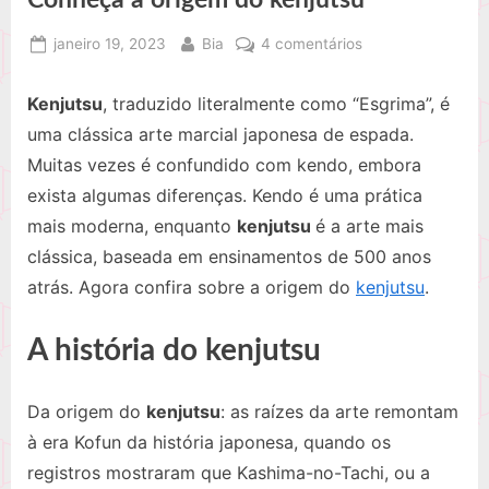
Posted
By
em
janeiro 19, 2023
Bia
4 comentários
on
Conheça
a
Kenjutsu
, traduzido literalmente como “Esgrima”, é
origem
uma clássica arte marcial japonesa de espada.
do
Muitas vezes é confundido com kendo, embora
kenjutsu
exista algumas diferenças. Kendo é uma prática
mais moderna, enquanto
kenjutsu
é a arte mais
clássica, baseada em ensinamentos de 500 anos
atrás. Agora confira sobre a origem do
kenjutsu
.
A história do kenjutsu
Da origem do
kenjutsu
: as raízes da arte remontam
à era Kofun da história japonesa, quando os
registros mostraram que Kashima-no-Tachi, ou a