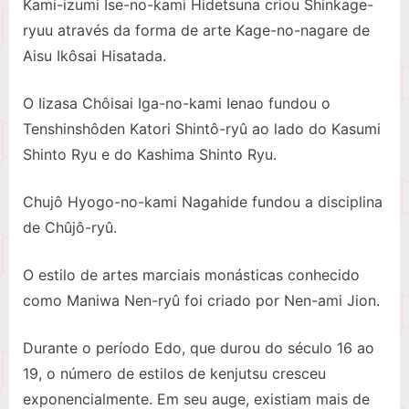
Kami-izumi Ise-no-kami Hidetsuna criou Shinkage-
ryuu através da forma de arte Kage-no-nagare de
Aisu Ikôsai Hisatada.
O Iizasa Chôisai Iga-no-kami Ienao fundou o
Tenshinshôden Katori Shintô-ryû ao lado do Kasumi
Shinto Ryu e do Kashima Shinto Ryu.
Chujô Hyogo-no-kami Nagahide fundou a disciplina
de Chûjô-ryû.
O estilo de artes marciais monásticas conhecido
como Maniwa Nen-ryû foi criado por Nen-ami Jion.
Durante o período Edo, que durou do século 16 ao
19, o número de estilos de kenjutsu cresceu
exponencialmente. Em seu auge, existiam mais de