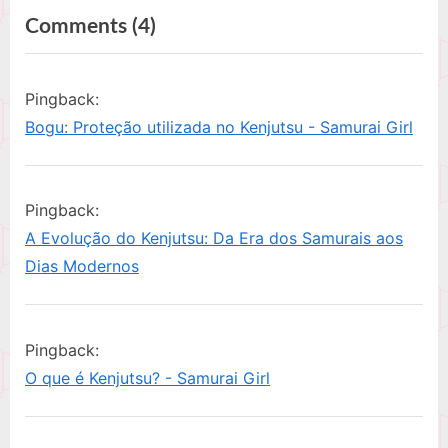
Post
on
Comments
(4)
i
t
o
P
“Conheça
u
o
a
Pingback:
s
s
origem
Bogu: Proteção utilizada no Kenjutsu - Samurai Girl
P
t
do
o
:
kenjutsu”
s
Pingback:
t
A Evolução do Kenjutsu: Da Era dos Samurais aos
:
Dias Modernos
Pingback:
O que é Kenjutsu? - Samurai Girl