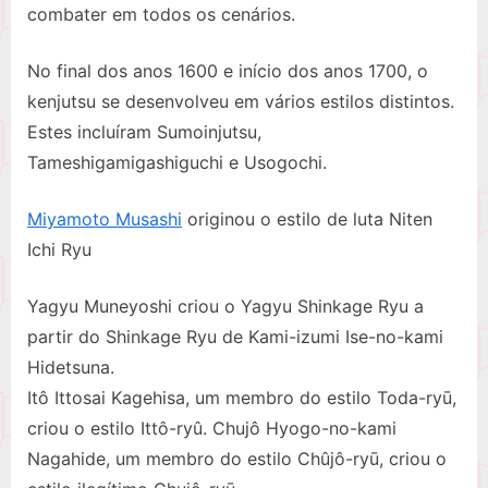
combater em todos os cenários.
No final dos anos 1600 e início dos anos 1700, o
kenjutsu se desenvolveu em vários estilos distintos.
Estes incluíram Sumoinjutsu,
Tameshigamigashiguchi e Usogochi.
Miyamoto Musashi
originou o estilo de luta Niten
Ichi Ryu
Yagyu Muneyoshi criou o Yagyu Shinkage Ryu a
partir do Shinkage Ryu de Kami-izumi Ise-no-kami
Hidetsuna.
Itô Ittosai Kagehisa, um membro do estilo Toda-ryū,
criou o estilo Ittô-ryû. Chujô Hyogo-no-kami
Nagahide, um membro do estilo Chûjô-ryū, criou o