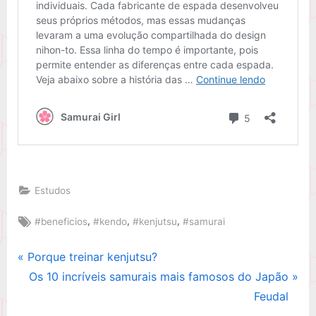
Estudos
Tags:
,
,
,
#beneficios
#kendo
#kenjutsu
#samurai
P
Porque treinar kenjutsu?
Navegação
r
N
Os 10 incríveis samurais mais famosos do Japão
de
e
e
Feudal
v
x