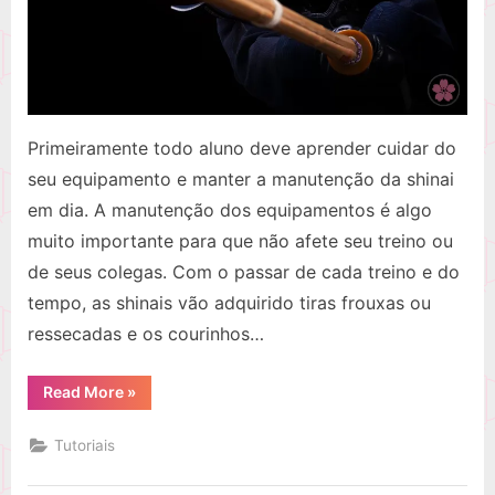
Primeiramente todo aluno deve aprender cuidar do
seu equipamento e manter a manutenção da shinai
em dia. A manutenção dos equipamentos é algo
muito importante para que não afete seu treino ou
de seus colegas. Com o passar de cada treino e do
tempo, as shinais vão adquirido tiras frouxas ou
ressecadas e os courinhos…
“Como
Read More
»
fazer
a
manutenção
Tutoriais
da
shinai”