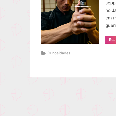
sepp
no Ja
em m
guer
Rea
Curiosidades