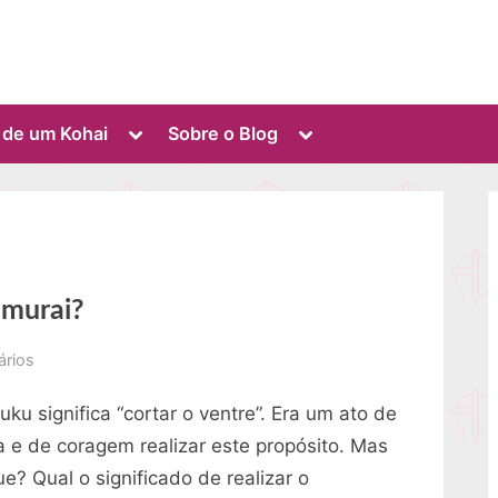
Toggle
Toggle
o de um Kohai
Sobre o Blog
sub-
sub-
menu
menu
amurai?
em
ários
O
ku significa “cortar o ventre”. Era um ato de
que
é
a e de coragem realizar este propósito. Mas
Seppuku
e? Qual o significado de realizar o
de