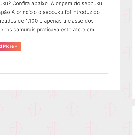
uku? Confira abaixo. A origem do seppuku
um
pão A princípio o seppuku foi introduzido
samurai?
eados de 1.100 e apenas a classe dos
reiros samurais praticava este ato e em…
“O
d More
»
que
é
Seppuku
de
um
samurai?”