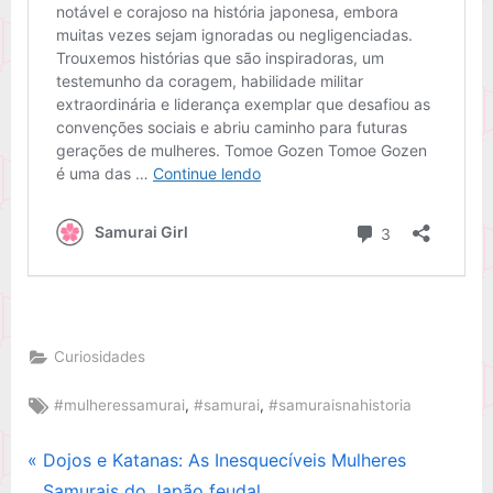
Curiosidades
Tags:
,
,
#mulheressamurai
#samurai
#samuraisnahistoria
P
Dojos e Katanas: As Inesquecíveis Mulheres
Navegação
r
Samurais do Japão feudal