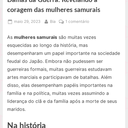
coragem das mulheres samurais
Posted
By
em
maio 29, 2023
Bia
1 comentário
on
Damas
da
As
mulheres samurais
são muitas vezes
Guerra:
esquecidas ao longo da história, mas
Revelando
desempenharam um papel importante na sociedade
a
feudal do Japão. Embora não pudessem ser
coragem
das
guerreiras formais, muitas guerreiras estudavam
mulheres
artes marciais e participavam de batalhas. Além
samurais
disso, elas desempenham papéis importantes na
família e na política, muitas vezes assumindo a
liderança do clã e da família após a morte de seus
maridos.
Na história