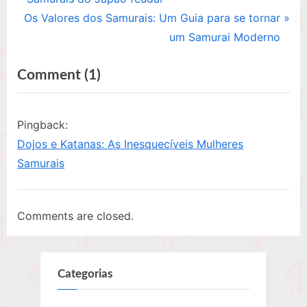
de
N
e
Os Valores dos Samurais: Um Guia para se tornar
e
v
um Samurai Moderno
Post
x
i
on
Comment
(1)
t
o
P
u
“Damas
o
s
da
Pingback:
s
P
Guerra:
Dojos e Katanas: As Inesquecíveis Mulheres
t
o
Revelando
Samurais
:
s
a
t
coragem
:
Comments are closed.
das
mulheres
samurais”
Categorias