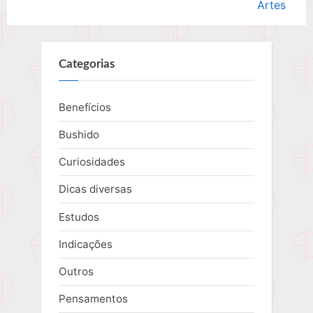
v
e
Artes
Post
i
x
o
t
u
P
Categorias
s
o
P
s
Benefícios
o
t
Bushido
s
:
t
Curiosidades
:
Dicas diversas
Estudos
Indicações
Outros
Pensamentos