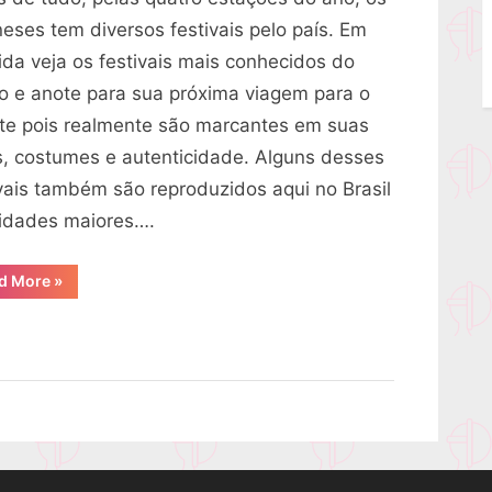
mais
neses tem diversos festivais pelo país. Em
conhecidos
ida veja os festivais mais conhecidos do
no
o e anote para sua próxima viagem para o
Japão
nte pois realmente são marcantes em suas
s, costumes e autenticidade. Alguns desses
ivais também são reproduzidos aqui no Brasil
idades maiores….
“4
d More
»
festivais
mais
conhecidos
no
Japão”