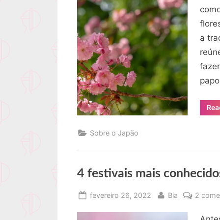
como
flor
a tra
reún
fazer
papo
Rea
Sobre o Japão
4 festivais mais conhecid
Posted
By
fevereiro 26, 2022
Bia
2 come
on
Ante