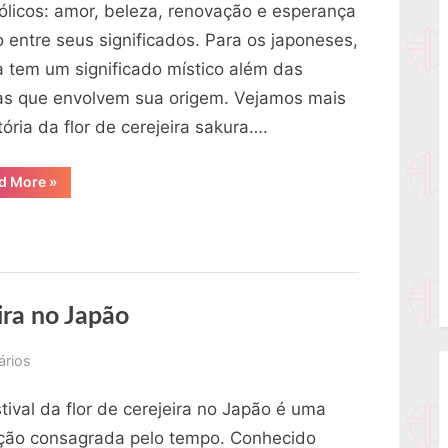
ólicos: amor, beleza, renovação e esperança
sakura
o entre seus significados. Para os japoneses,
a tem um significado místico além das
as que envolvem sua origem. Vejamos mais
tória da flor de cerejeira sakura….
“História
d More
»
da
flor
de
cerejeira
sakura”
eira no Japão
em
ários
O
tival da flor de cerejeira no Japão é uma
festival
da
ição consagrada pelo tempo. Conhecido