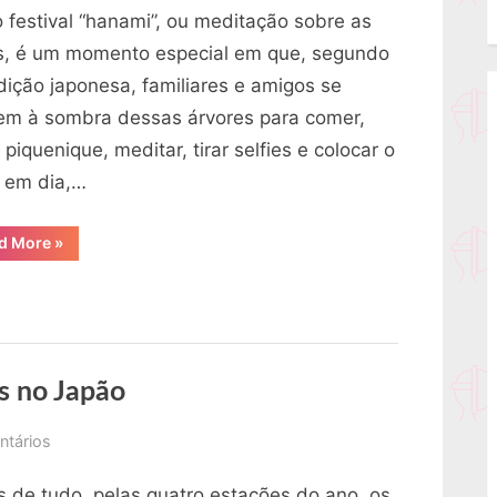
flor
 festival “hanami”, ou meditação sobre as
de
es, é um momento especial em que, segundo
cerejeira
dição japonesa, familiares e amigos se
no
em à sombra dessas árvores para comer,
Japão
 piquenique, meditar, tirar selfies e colocar o
 em dia,…
“O
d More
»
festival
da
flor
de
cerejeira
no
Japão”
os no Japão
em
ntários
4
s de tudo, pelas quatro estações do ano, os
festivais