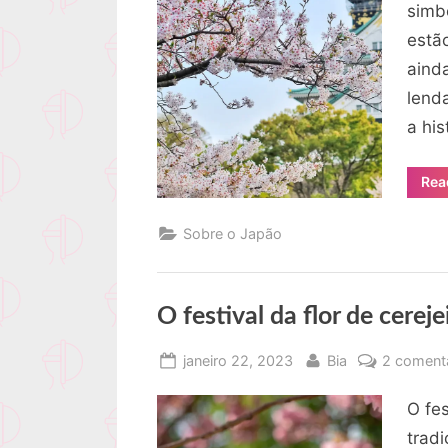
simb
estã
aind
lend
a his
Rea
Sobre o Japão
O festival da flor de cerej
Posted
By
janeiro 22, 2023
Bia
2 coment
on
O fes
trad