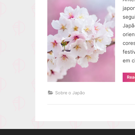
japo
segu
Japã
orie
core
fest
em c
Rea
Sobre o Japão