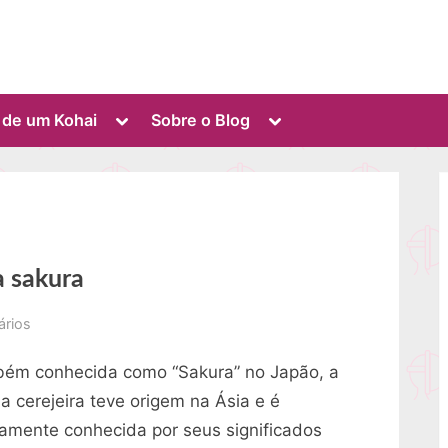
Toggle
Toggle
o de um Kohai
Sobre o Blog
sub-
sub-
menu
menu
ra sakura
em
ários
História
ém conhecida como “Sakura” no Japão, a
da
flor
da cerejeira teve origem na Ásia e é
de
amente conhecida por seus significados
cerejeira