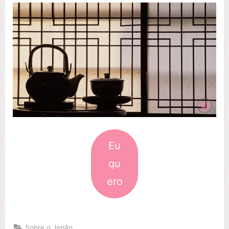
Eu
qu
ero
Sobre o Japão