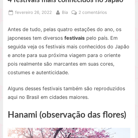
Posted
By
em
fevereiro 26, 2022
Bia
2 comentários
on
4
festivais
Antes de tudo, pelas quatro estações do ano, os
mais
japoneses tem diversos
festivais
pelo país. Em
conhecidos
seguida veja os festivais mais conhecidos do Japão
no
e anote para sua próxima viagem para o oriente
Japão
pois realmente são marcantes em suas cores,
costumes e autenticidade.
Alguns desses festivais também são reproduzidos
aqui no Brasil em cidades maiores.
Hanami (observação das flores)