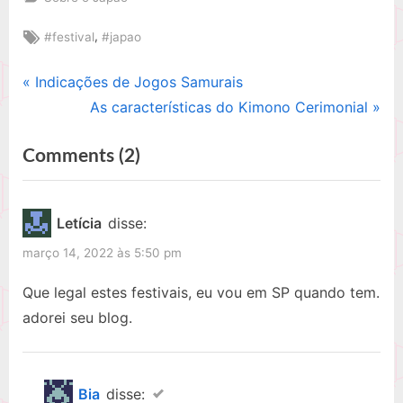
Tags:
,
#festival
#japao
P
Indicações de Jogos Samurais
Navegação
r
N
As características do Kimono Cerimonial
de
e
e
on
Comments
(2)
v
x
Post
i
t
“4
o
P
festivais
Letícia
disse:
u
o
mais
março 14, 2022 às 5:50 pm
s
s
conhecidos
P
t
Que legal estes festivais, eu vou em SP quando tem.
no
o
:
adorei seu blog.
Japão”
s
t
:
Bia
disse: