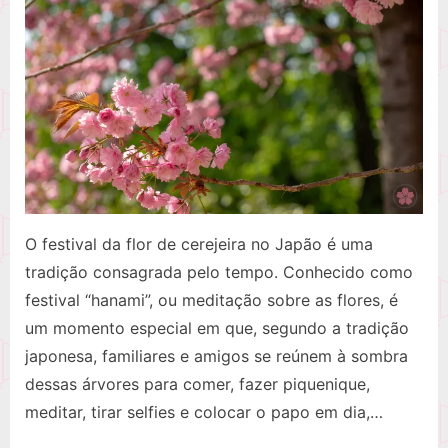
festival
da
flor
de
cerejeira
no
Japão
O festival da flor de cerejeira no Japão é uma
tradição consagrada pelo tempo. Conhecido como
festival “hanami”, ou meditação sobre as flores, é
um momento especial em que, segundo a tradição
japonesa, familiares e amigos se reúnem à sombra
dessas árvores para comer, fazer piquenique,
meditar, tirar selfies e colocar o papo em dia,…