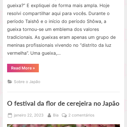
gueixa?” E expliquei de forma mais ampla. Hoje
resolvi compartilhar aqui para vocês. Durante o
período Taishô e o início do período Shôwa, a
gueixa tornou-se um emblema dos valores
tradicionais. As gueixas eram apenas um grupo de
meninas profissionais vivendo no “distrito da luz
vermelha”. Uma gueixa,…
“Conheça
Read More
»
o
que
é
Sobre o Japão
uma
gueixa
do
Japão”
O festival da flor de cerejeira no Japão
Posted
By
em
janeiro 22, 2023
Bia
2 comentários
on
O