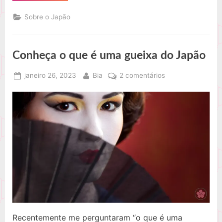
flor
de
Sobre o Japão
cerejeira
sakura”
Conheça o que é uma gueixa do Japão
Posted
By
em
janeiro 26, 2023
Bia
2 comentários
on
Conheça
o
que
é
uma
gueixa
do
Japão
Recentemente me perguntaram “o que é uma