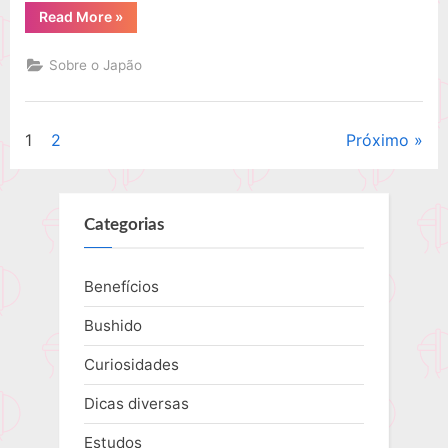
“O
Read More
»
festival
da
flor
Sobre o Japão
de
cerejeira
no
Japão”
1
2
Próximo
Paginação
de
posts
Categorias
Benefícios
Bushido
Curiosidades
Dicas diversas
Estudos