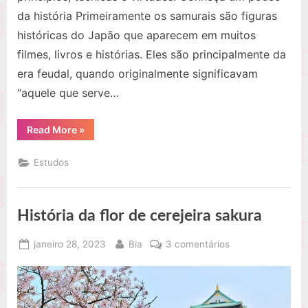
da história Primeiramente os samurais são figuras
históricas do Japão que aparecem em muitos
filmes, livros e histórias. Eles são principalmente da
era feudal, quando originalmente significavam
“aquele que serve…
“O
Read More
»
que
é
a
Estudos
arte
samurai?”
História da flor de cerejeira sakura
Posted
By
em
janeiro 28, 2023
Bia
3 comentários
on
História
da
flor
de