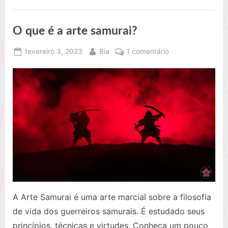
O que é a arte samurai?
Posted
By
em
fevereiro 3, 2023
Bia
1 comentário
on
O
que
é
a
arte
samurai?
A Arte Samurai é uma arte marcial sobre a filosofia
de vida dos guerreiros samurais. É estudado seus
princípios, técnicas e virtudes. Conheça um pouco