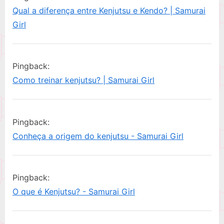
u
o
equipamento
Qual a diferença entre Kenjutsu e Kendo? | Samurai
s
s
inicial
Girl
P
t
para
o
:
Kenjutsu?”
s
Pingback:
t
Como treinar kenjutsu? | Samurai Girl
:
Pingback:
Conheça a origem do kenjutsu - Samurai Girl
Pingback:
O que é Kenjutsu? - Samurai Girl