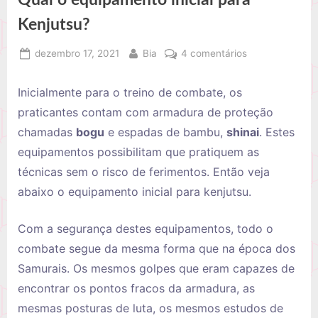
Kenjutsu?
Posted
By
em
dezembro 17, 2021
Bia
4 comentários
on
Qual
o
Inicialmente para o treino de combate, os
equipamento
praticantes contam com armadura de proteção
inicial
chamadas
bogu
e espadas de bambu,
shinai
. Estes
para
equipamentos possibilitam que pratiquem as
Kenjutsu?
técnicas sem o risco de ferimentos. Então veja
abaixo o equipamento inicial para kenjutsu.
Com a segurança destes equipamentos, todo o
combate segue da mesma forma que na época dos
Samurais. Os mesmos golpes que eram capazes de
encontrar os pontos fracos da armadura, as
mesmas posturas de luta, os mesmos estudos de