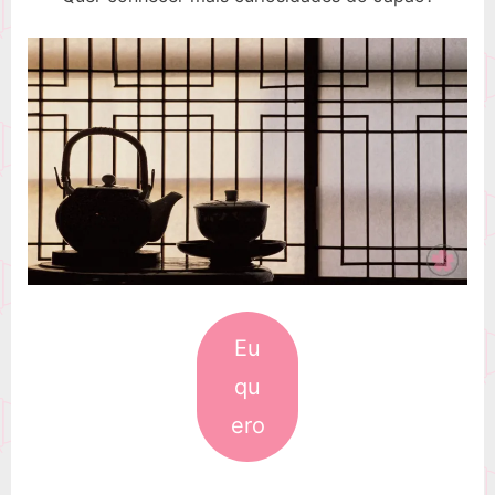
Eu
qu
ero