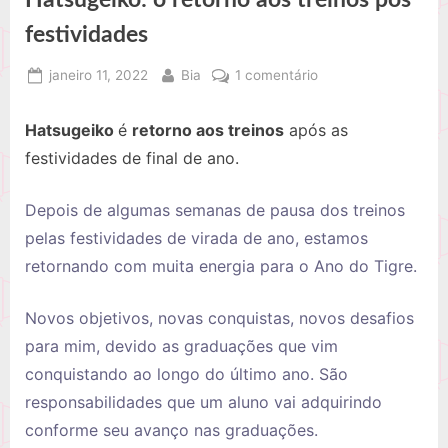
festividades
Posted
By
em
janeiro 11, 2022
Bia
1 comentário
on
Hatsugeiko:
o
Hatsugeiko
é
retorno aos treinos
após as
retorno
festividades de final de ano.
aos
treinos
Depois de algumas semanas de pausa dos treinos
pós
festividades
pelas festividades de virada de ano, estamos
retornando com muita energia para o Ano do Tigre.
Novos objetivos, novas conquistas, novos desafios
para mim, devido as graduações que vim
conquistando ao longo do último ano. São
responsabilidades que um aluno vai adquirindo
conforme seu avanço nas graduações.