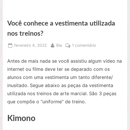
Você conhece a vestimenta utilizada
nos treinos?
Posted
By
em
fevereiro 4, 2022
Bia
1 comentário
on
Você
conhece
Antes de mais nada se você assistiu algum vídeo na
a
internet ou filme deve ter se deparado com os
vestimenta
alunos com uma vestimenta um tanto diferente/
utilizada
inusitado. Segue abaixo as peças da vestimenta
nos
treinos?
utilizada nos treinos de arte marcial. São 3 peças
que compõe o “uniforme” de treino.
Kimono