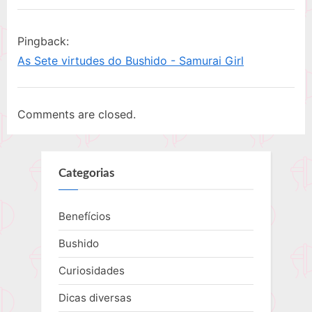
i
t
“Você
o
P
conhece
Pingback:
u
o
a
As Sete virtudes do Bushido - Samurai Girl
s
s
vestimenta
P
t
utilizada
o
:
Comments are closed.
nos
s
treinos?”
t
:
Categorias
Benefícios
Bushido
Curiosidades
Dicas diversas