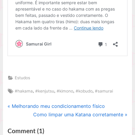
Estudos
Tags:
,
,
,
,
#hakama
#kenjutsu
#kimono
#kobudo
#samurai
P
Melhorando meu condicionamento físico
Navegação
r
N
Como limpar uma Katana corretamente
de
e
e
on
Comment
(1)
v
x
Post