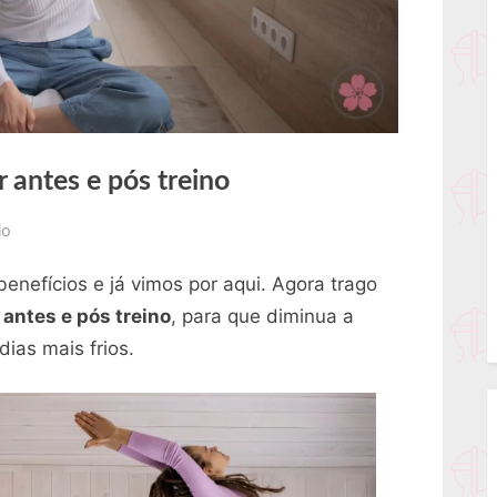
 antes e pós treino
em
io
10
enefícios e já vimos por aqui. Agora trago
motivos
para
 antes e pós treino
, para que diminua a
se
ias mais frios.
alongar
antes
e
pós
treino