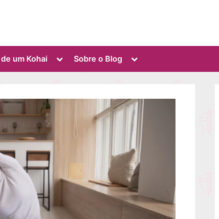
Toggle
Toggle
o de um Kohai
Sobre o Blog
sub-
sub-
menu
menu