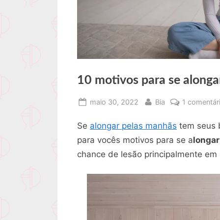
10 motivos para se alongar
Posted
By
maio 30, 2022
Bia
1 comentár
on
Se
alongar pelas manhãs
tem seus b
para vocês motivos para se a
longar
chance de lesão principalmente em d