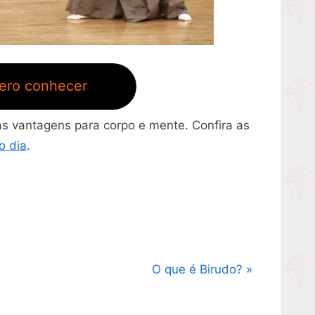
ero conhecer
s vantagens para corpo e mente. Confira as
o dia
.
N
O que é Birudo?
e
x