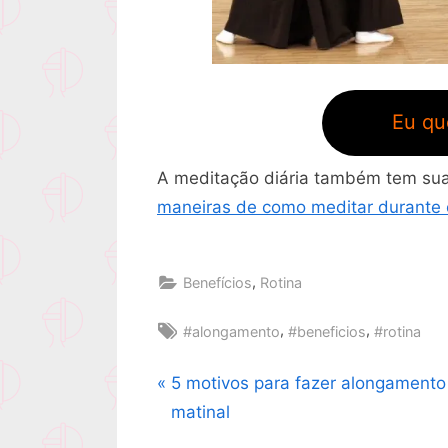
Eu qu
A meditação diária também tem sua
maneiras de como meditar durante 
,
Benefícios
Rotina
Tags:
,
,
#alongamento
#beneficios
#rotina
P
5 motivos para fazer alongamento
Navegação
r
matinal
de
e